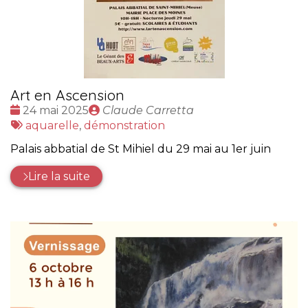
Art en Ascension
Date
Publié
24 mai 2025
Claude Carretta
:
Tags
par
aquarelle
,
démonstration
:
Palais abbatial de St Mihiel du 29 mai au 1er juin
Lire la suite