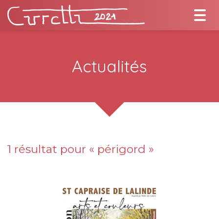
Togg
navi
Actualités
1 résultat pour «
périgord
»