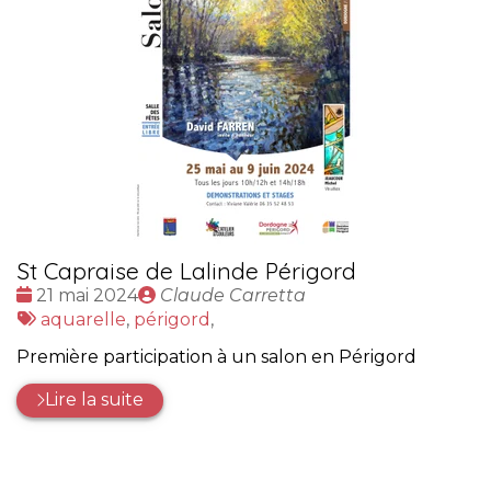
St Capraise de Lalinde Périgord
Date
Publié
21 mai 2024
Claude Carretta
:
Tags
par
aquarelle
,
périgord
,
:
Première participation à un salon en Périgord
Lire la suite