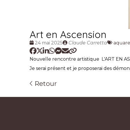
Art en Ascension
Date
Publié
Tags
24 mai 2025
Claude Carretta
aquare
:
par
:
Nouvelle rencontre artistique L'ART EN AS
Je serai présent et je proposerai des démons
Retour