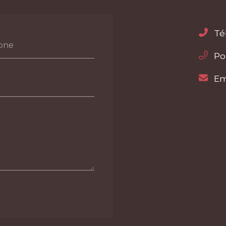
Té
one
Po
Em