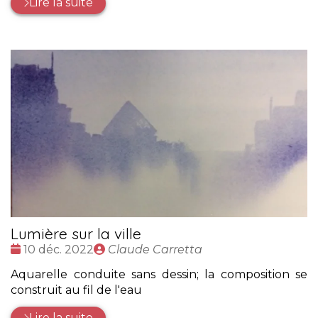
Lire la suite
Lumière sur la ville
Date
Publié
10 déc. 2022
Claude Carretta
:
par
Aquarelle conduite sans dessin; la composition se
construit au fil de l'eau
Lire la suite