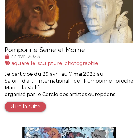
Pomponne Seine et Marne
Date
22 avr. 2023
:
Tags
aquarelle
,
sculpture
,
photographie
:
Je participe du 29 avril au 7 mai 2023 au
Salon d’art International de Pomponne proche
Marne la Vallée
organisé par le Cercle des artistes européens
Lire la suite