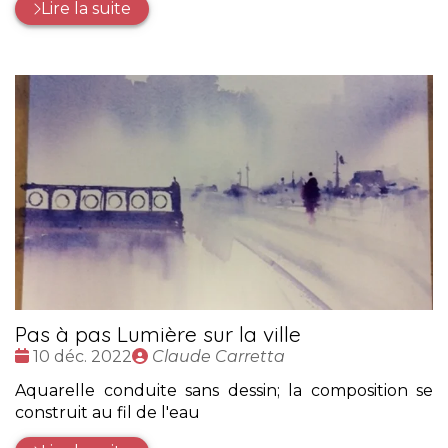
Lire la suite
Pas à pas Lumière sur la ville
Date
Publié
10 déc. 2022
Claude Carretta
:
par
Aquarelle conduite sans dessin; la composition se
construit au fil de l'eau