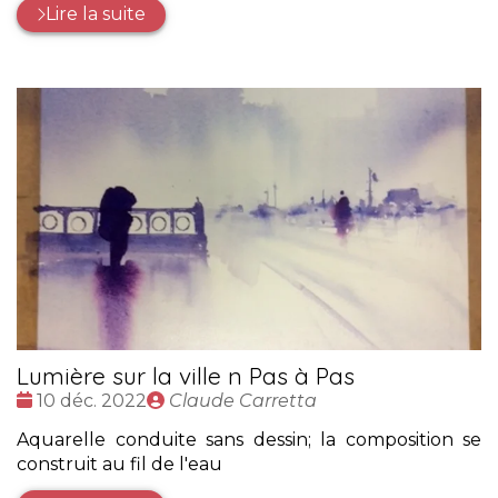
Lire la suite
Lumière sur la ville n Pas à Pas
Date
Publié
10 déc. 2022
Claude Carretta
:
par
Aquarelle conduite sans dessin; la composition se
construit au fil de l'eau