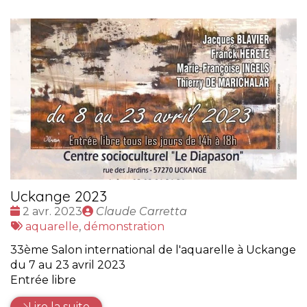
Uckange 2023
Date
Publié
2 avr. 2023
Claude Carretta
:
Tags
par
aquarelle
,
démonstration
:
33ème Salon international de l'aquarelle à Uckange
du 7 au 23 avril 2023
Entrée libre
Lire la suite