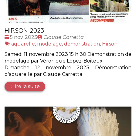
HIRSON 2023
Date
Publié
5 nov. 2023
Claude Carretta
:
Tags
par
aquarelle
,
modelage
,
demonstration
,
Hirson
:
Samedi 11 novembre 2023 15 h 30 Démonstration de
modelage par Véronique Lopez-Boiteux
Dimanche 12 novembre 2023 Démonstration
d'aquarelle par Claude Carretta
Lire la suite