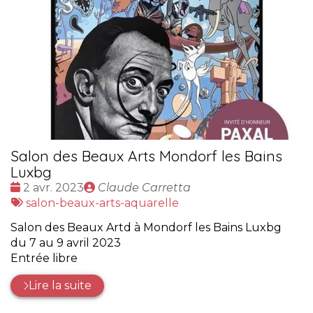
Salon des Beaux Arts Mondorf les Bains
Luxbg
Date
Publié
2 avr. 2023
Claude Carretta
:
Tags
par
salon-beaux-arts-aquarelle
:
Salon des Beaux Artd à Mondorf les Bains Luxbg
du 7 au 9 avril 2023
Entrée libre
Lire la suite