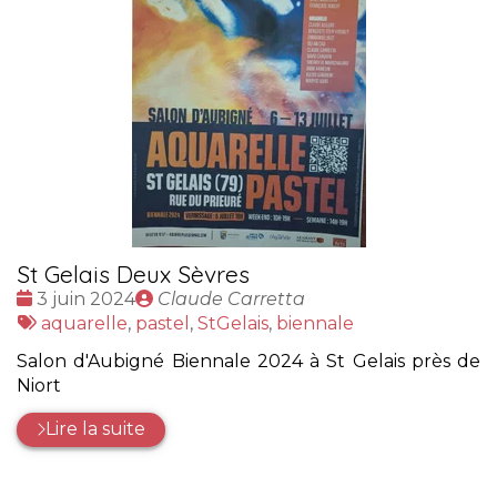
St Gelais Deux Sèvres
Date
Publié
3 juin 2024
Claude Carretta
:
Tags
par
aquarelle
,
pastel
,
StGelais
,
biennale
:
Salon d'Aubigné Biennale 2024 à St Gelais près de
Niort
Lire la suite