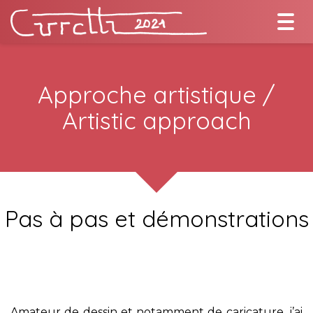
Togg
navi
Approche artistique /
Artistic approach
Pas à pas et démonstrations
Amateur de dessin et notamment de caricature, j’ai